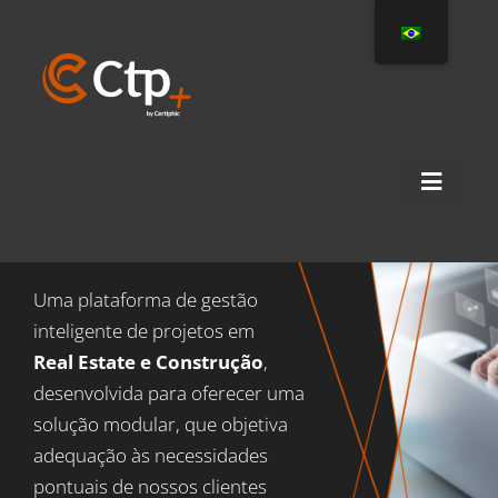
Ir
para
o
conteúdo
Toggle
Naviga
HOME
A EMPRESA
Uma plataforma de gestão
CTP+
inteligente de projetos em
Real Estate e Construção
,
SERVIÇOS
desenvolvida para oferecer uma
PROJETOS
solução modular, que objetiva
adequação às necessidades
CLIENTES
pontuais de nossos clientes